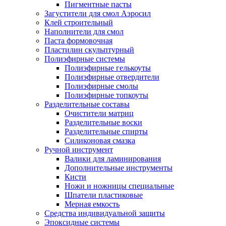
Пигментные пасты
Загустители для смол Аэросил
Клей строительный
Наполнители для смол
Паста формовочная
Пластилин скульптурный
Полиэфирные системы
Полиэфирные гелькоуты
Полиэфирные отвердители
Полиэфирные смолы
Полиэфирные топкоуты
Разделительные составы
Очистители матриц
Разделительные воски
Разделительные спирты
Силиконовая смазка
Ручной инструмент
Валики для ламинирования
Дополнительные инструменты
Кисти
Ножи и ножницы специальные
Шпатели пластиковые
Мерная емкость
Средства индивидуальной защиты
Эпоксидные системы