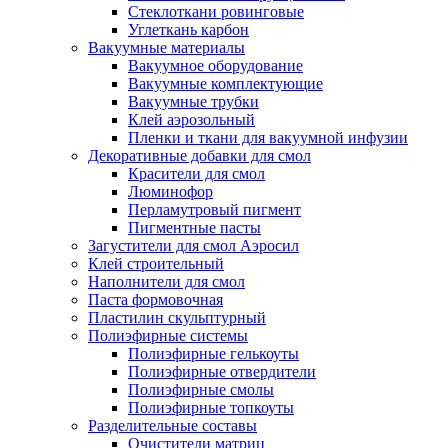
Стеклоткани ровинговые
Углеткань карбон
Вакуумные материалы
Вакуумное оборудование
Вакуумные комплектующие
Вакуумные трубки
Клей аэрозольный
Пленки и ткани для вакуумной инфузии
Декоративные добавки для смол
Красители для смол
Люминофор
Перламутровый пигмент
Пигментные пасты
Загустители для смол Аэросил
Клей строительный
Наполнители для смол
Паста формовочная
Пластилин скульптурный
Полиэфирные системы
Полиэфирные гелькоуты
Полиэфирные отвердители
Полиэфирные смолы
Полиэфирные топкоуты
Разделительные составы
Очистители матриц