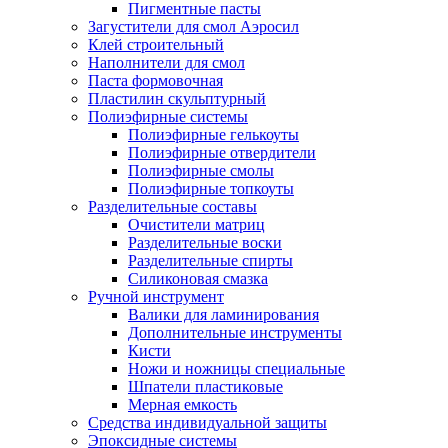
Пигментные пасты
Загустители для смол Аэросил
Клей строительный
Наполнители для смол
Паста формовочная
Пластилин скульптурный
Полиэфирные системы
Полиэфирные гелькоуты
Полиэфирные отвердители
Полиэфирные смолы
Полиэфирные топкоуты
Разделительные составы
Очистители матриц
Разделительные воски
Разделительные спирты
Силиконовая смазка
Ручной инструмент
Валики для ламинирования
Дополнительные инструменты
Кисти
Ножи и ножницы специальные
Шпатели пластиковые
Мерная емкость
Средства индивидуальной защиты
Эпоксидные системы