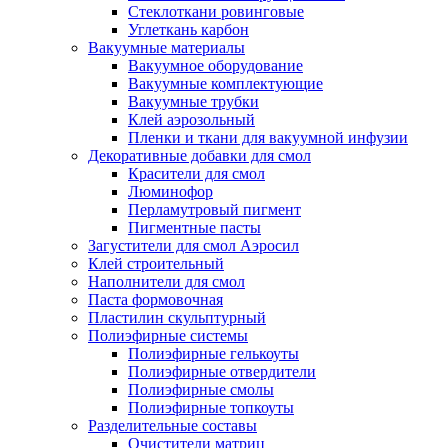
Стеклоткани ровинговые
Углеткань карбон
Вакуумные материалы
Вакуумное оборудование
Вакуумные комплектующие
Вакуумные трубки
Клей аэрозольный
Пленки и ткани для вакуумной инфузии
Декоративные добавки для смол
Красители для смол
Люминофор
Перламутровый пигмент
Пигментные пасты
Загустители для смол Аэросил
Клей строительный
Наполнители для смол
Паста формовочная
Пластилин скульптурный
Полиэфирные системы
Полиэфирные гелькоуты
Полиэфирные отвердители
Полиэфирные смолы
Полиэфирные топкоуты
Разделительные составы
Очистители матриц